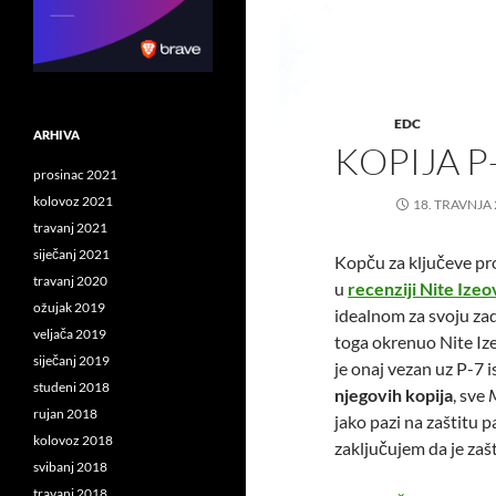
EDC
ARHIVA
KOPIJA P
prosinac 2021
kolovoz 2021
18. TRAVNJA 
travanj 2021
siječanj 2021
Kopču za ključeve p
travanj 2020
u
recenziji Nite Ize
ožujak 2019
idealnom za svoju zada
veljača 2019
toga okrenuo Nite Ize
siječanj 2019
je onaj vezan uz P-7 
studeni 2018
njegovih kopija
, sve
rujan 2018
jako pazi na zaštitu 
kolovoz 2018
zaključujem da je zašt
svibanj 2018
travanj 2018