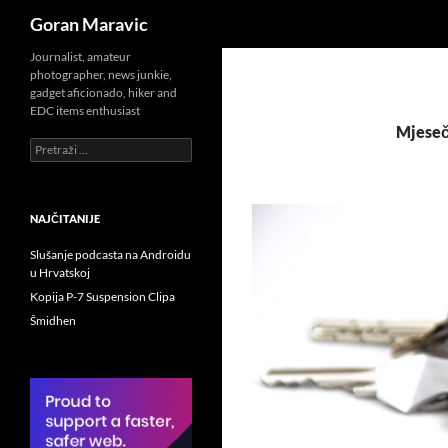
Pretraži
Goran Maravic
Skoči
Journalist, amateur
photographer, news junkie,
do
gadget aficionado, hiker and
sadržaja
EDC items enthusiast
Mjesečn
Pretraži:
NAJČITANIJE
Slušanje podcasta na Androidu
u Hrvatskoj
Kopija P-7 Suspension Clipa
Šmidhen