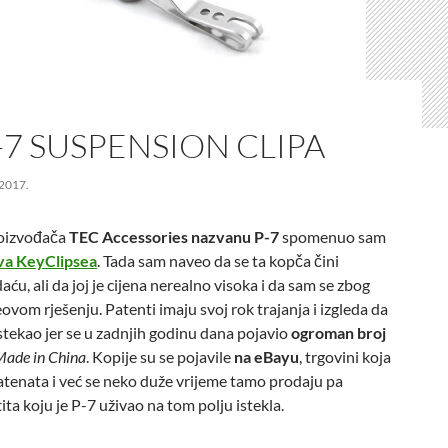
-7 SUSPENSION CLIPA
2017.
roizvođača
TEC Accessories nazvanu P-7
spomenuo sam
ova KeyClipsea
. Tada sam naveo da se ta kopča čini
ću, ali da joj je cijena nerealno visoka i da sam se zbog
ovom rješenju. Patenti imaju svoj rok trajanja i izgleda da
istekao jer se u zadnjih godinu dana pojavio
ogroman broj
Made in China
. Kopije su se pojavile
na eBayu
, trgovini koja
patenata i već se neko duže vrijeme tamo prodaju pa
ita koju je P-7 uživao na tom polju istekla.