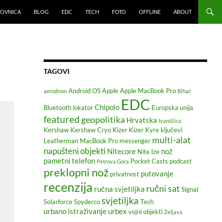
LOVNICA
BLOG
EDC
TECH
FOTO
OFFLINE
ABOUT
TAGOVI
Android OS
Apple
Apple MacBook Pro
aerodrom
Bihać
EDC
Chipolo
Bluetooth lokator
Europska unija
featured
geopolitika
Hrvatska
Ivanščica
Kershaw
Kershaw Cryo
Kizer
Kizer Kyre
ključevi
multi-alat
Leatherman
MacBook Pro
messenger
napušteni objekti
Nitecore
nož
Nite Ize
pametni telefon
Pocket Casts
podcast
Petrova Gora
preklopni nož
putovanje
privatnost
recenzija
ručni sat
ručna svjetiljka
Signal
svjetiljka
Solarforce
Spyderco
Tech
urbano istraživanje
urbex
vojni objekti
Željava