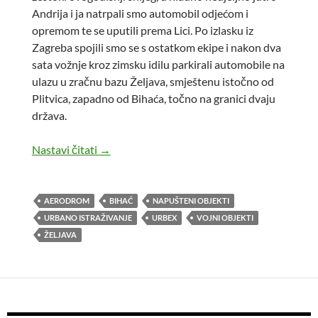
Andrija i ja natrpali smo automobil odjećom i
opremom te se uputili prema Lici. Po izlasku iz
Zagreba spojili smo se s ostatkom ekipe i nakon dva
sata vožnje kroz zimsku idilu parkirali automobile na
ulazu u zračnu bazu Željava, smještenu istočno od
Plitvica, zapadno od Bihaća, točno na granici dvaju
država.
Urbano istraživanje – podzemni aerodrom Že
Nastavi čitati
→
AERODROM
BIHAĆ
NAPUŠTENI OBJEKTI
URBANO ISTRAŽIVANJE
URBEX
VOJNI OBJEKTI
ŽELJAVA