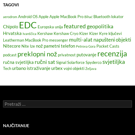
TAGOVI
Android OS
Apple
Apple MacBook Pro
Bluetooth lokator
aerodrom
Bihać
EDC
featured
geopolitika
Chipolo
Europska unija
Hrvatska
Kershaw
Kershaw Cryo
Kizer
Kizer Kyre
ključevi
Ivanščica
multi-alat
napušteni objekti
Leatherman
MacBook Pro
messenger
Nitecore
nož
pametni telefon
Nite Ize
Pocket Casts
Petrova Gora
recenzija
preklopni nož
putovanje
podcast
privatnost
svjetiljka
ručni sat
ručna svjetiljka
Signal
Solarforce
Spyderco
urbano istraživanje
urbex
Tech
vojni objekti
Željava
Pretraži:
NAJČITANIJE