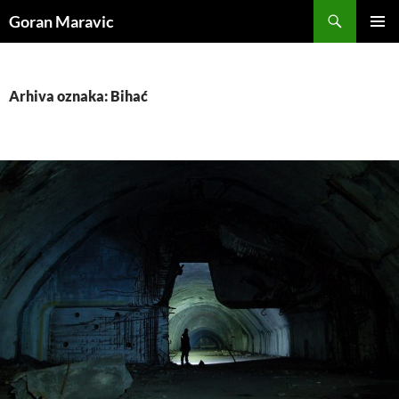
Skoči
Pretraži
Goran Maravic
do
PRIMAR
sadržaja
IZBORN
Arhiva oznaka: Bihać