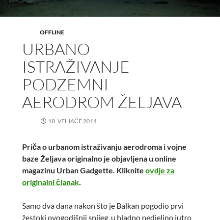
OFFLINE
URBANO
ISTRAŽIVANJE –
PODZEMNI
AERODROM ŽELJAVA
18. VELJAČE 2014.
Priča o urbanom istraživanju aerodroma i vojne
baze Željava originalno je objavljena u online
magazinu Urban Gadgette. Kliknite
ovdje za
originalni članak
.
Samo dva dana nakon što je Balkan pogodio prvi
žestoki ovogodišnji snijeg, u hladno nedjeljno jutro