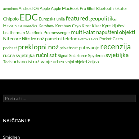
Android OS
Apple
Apple MacBook Pro
Bluetooth lokator
aerodrom
Bihać
EDC
featured
geopolitika
Chipolo
Europska unija
Hrvatska
Kershaw
Kershaw Cryo
Kizer
Kizer Kyre
ključevi
Ivanščica
multi-alat
napušteni objekti
Leatherman
MacBook Pro
messenger
Nitecore
nož
pametni telefon
Nite Ize
Pocket Casts
Petrova Gora
recenzija
preklopni nož
putovanje
podcast
privatnost
svjetiljka
ručni sat
ručna svjetiljka
Signal
Solarforce
Spyderco
urbano istraživanje
urbex
Tech
vojni objekti
Željava
Pretraži:
NAJČITANIJE
Šmidhen