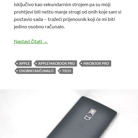
isključivo kao sekundarnim strojem pa su moji
prohtjevi bili nešto manje strogi od onih koje sam si
postavio sada – tražeći prijenosnik koji će mi biti
jedino osobno računalo.
Kako mi se dogodio Apple?
Nastavi čitati
→
APPLE
APPLE MACBOOK PRO
MACBOOK PRO
OSOBNO RAČUNALO
TECH