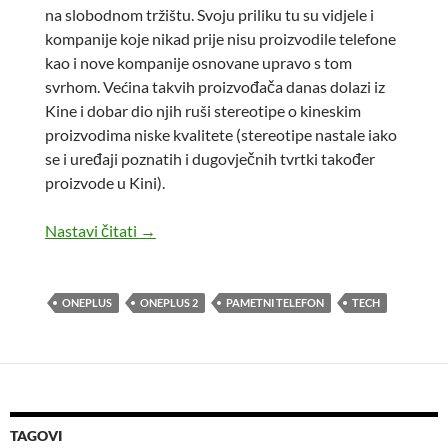
na slobodnom tržištu. Svoju priliku tu su vidjele i
kompanije koje nikad prije nisu proizvodile telefone
kao i nove kompanije osnovane upravo s tom
svrhom. Većina takvih proizvođača danas dolazi iz
Kine i dobar dio njih ruši stereotipe o kineskim
proizvodima niske kvalitete (stereotipe nastale iako
se i uređaji poznatih i dugovječnih tvrtki također
proizvode u Kini).
OnePlus 2
Nastavi čitati
→
ONEPLUS
ONEPLUS 2
PAMETNI TELEFON
TECH
TAGOVI