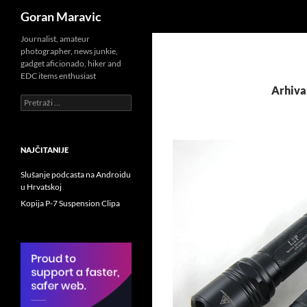
Pretraži
Goran Maravic
Skoči
Journalist, amateur
photographer, news junkie,
do
gadget aficionado, hiker and
sadržaja
EDC items enthusiast
Arhiva
Pretraži:
NAJČITANIJE
Slušanje podcasta na Androidu
u Hrvatskoj
Kopija P-7 Suspension Clipa