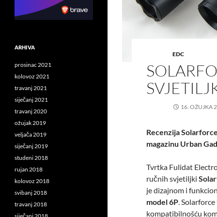
ARHIVA
EDC
SOLARFO
prosinac 2021
kolovoz 2021
SVJETILJ
travanj 2021
siječanj 2021
16. OŽUJKA 2
travanj 2020
ožujak 2019
Recenzija Solarforceo
veljača 2019
magazinu Urban Gadg
siječanj 2019
studeni 2018
Tvrtka Fulidat Electr
rujan 2018
ručnih svjetiljki
Sola
kolovoz 2018
je dizajnom i funkci
svibanj 2018
model 6P
. Solarforc
travanj 2018
kompatibilnošću komp
siječanj 2018