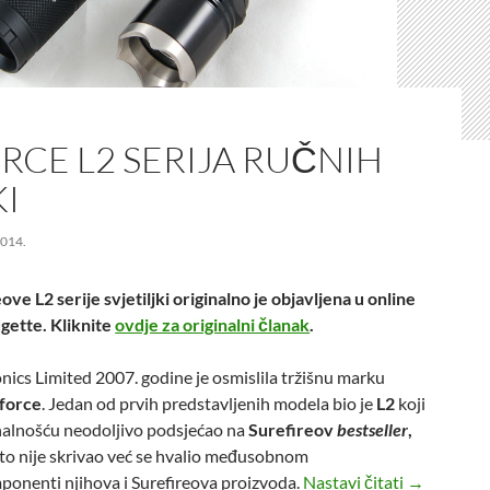
RCE L2 SERIJA RUČNIH
KI
014.
ve L2 serije svjetiljki originalno je objavljena u online
ette. Kliknite
ovdje za originalni članak
.
onics Limited 2007. godine je osmislila tržišnu marku
rforce
. Jedan od prvih predstavljenih modela bio je
L2
koji
onalnošću neodoljivo podsjećao na
Surefireov
bestseller
,
e to nije skrivao već se hvalio međusobnom
Solarforce L
onenti njihova i Surefireova proizvoda.
Nastavi čitati
→