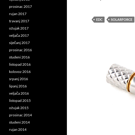
prosinac 2017
rujan 2017
EDC
SOLARFORCE
travanj 2017
ožujak 2017
veljača 2017
siječanj 2017
prosinac 2016
studeni 2016
listopad 2016
kolovoz 2016
srpanj 2016
lipanj 2016
veljača 2016
listopad 2015
ožujak 2015
prosinac 2014
studeni 2014
rujan 2014