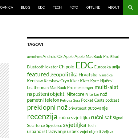
LOVNICA
BLOG
EDC
TECH
FOTO
OFFLINE
ABOUT
TAGOVI
Android OS
Apple
Apple MacBook Pro
aerodrom
Bihać
EDC
Chipolo
Bluetooth lokator
Europska unija
featured
geopolitika
Hrvatska
Ivanščica
Kershaw
Kershaw Cryo
Kizer
Kizer Kyre
ključevi
multi-alat
Leatherman
MacBook Pro
messenger
napušteni objekti
Nitecore
nož
Nite Ize
pametni telefon
Pocket Casts
podcast
Petrova Gora
preklopni nož
putovanje
privatnost
recenzija
ručni sat
ručna svjetiljka
Signal
svjetiljka
Solarforce
Spyderco
Tech
urbano istraživanje
urbex
vojni objekti
Željava