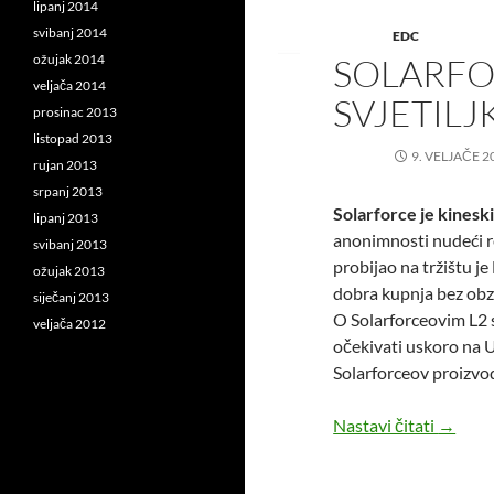
lipanj 2014
svibanj 2014
EDC
SOLARFOR
ožujak 2014
veljača 2014
SVJETILJ
prosinac 2013
listopad 2013
9. VELJAČE 2
rujan 2013
srpanj 2013
Solarforce je kineski
lipanj 2013
anonimnosti nudeći re
svibanj 2013
probijao na tržištu je 
ožujak 2013
dobra kupnja bez obzi
siječanj 2013
O Solarforceovim L2 
veljača 2012
očekivati uskoro na 
Solarforceov proizvo
Solarfo
Nastavi čitati
→