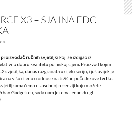
CE X3 – SJAJNA EDC
KA
014.
 proizvođač ručnih svjetiljki
koji se izdigao iz
lativno dobru kvalitetu po niskoj cijeni. Proizvod kojim
L2 svjetiljka, danas razgranata u cijelu seriju, i još uvijek je
ra na višu cijenu u odnose na tržišne početke ove tvrtke.
svjetiljkama ćemo u zasebnoj recenziji koju možete
Urban Gadgetteu, sada nam je tema jedan drugi
d.
rce X3 – Sjajna EDC svjetiljka