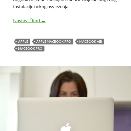
instalacije nekog osvježenja.
Apple nakon dvije godine
Nastavi čitati
→
APPLE
APPLE MACBOOK PRO
MACBOOK AIR
MACBOOK PRO