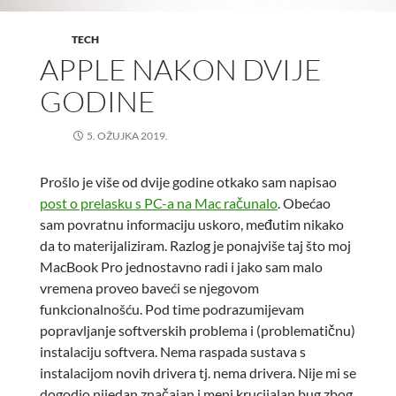
TECH
APPLE NAKON DVIJE
GODINE
5. OŽUJKA 2019.
Prošlo je više od dvije godine otkako sam napisao
post o prelasku s PC-a na Mac računalo
. Obećao
sam povratnu informaciju uskoro, međutim nikako
da to materijaliziram. Razlog je ponajviše taj što moj
MacBook Pro jednostavno radi i jako sam malo
vremena proveo baveći se njegovom
funkcionalnošću. Pod time podrazumijevam
popravljanje softverskih problema i (problematičnu)
instalaciju softvera. Nema raspada sustava s
instalacijom novih drivera tj. nema drivera. Nije mi se
dogodio nijedan značajan i meni krucijalan bug zbog