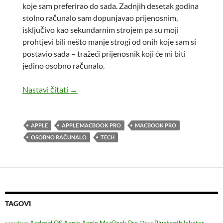
koje sam preferirao do sada. Zadnjih desetak godina
stolno računalo sam dopunjavao prijenosnim,
isključivo kao sekundarnim strojem pa su moji
prohtjevi bili nešto manje strogi od onih koje sam si
postavio sada – tražeći prijenosnik koji će mi biti
jedino osobno računalo.
Kako mi se dogodio Apple?
Nastavi čitati
→
APPLE
APPLE MACBOOK PRO
MACBOOK PRO
OSOBNO RAČUNALO
TECH
TAGOVI
Android OS
Apple
Apple MacBook Pro
Bluetooth lokator