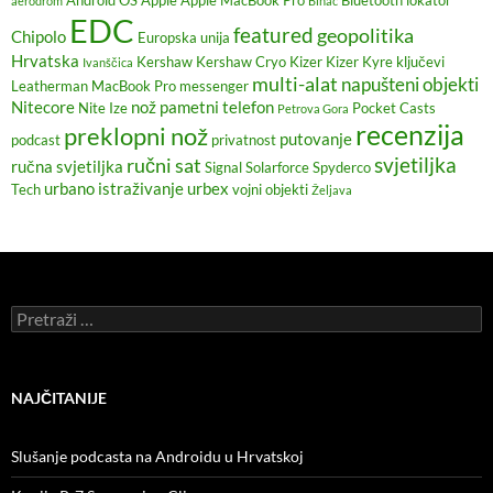
aerodrom
Bihać
EDC
featured
geopolitika
Chipolo
Europska unija
Hrvatska
Kershaw
Kershaw Cryo
Kizer
Kizer Kyre
ključevi
Ivanščica
multi-alat
napušteni objekti
Leatherman
MacBook Pro
messenger
Nitecore
nož
pametni telefon
Nite Ize
Pocket Casts
Petrova Gora
recenzija
preklopni nož
putovanje
podcast
privatnost
svjetiljka
ručni sat
ručna svjetiljka
Signal
Solarforce
Spyderco
urbano istraživanje
urbex
Tech
vojni objekti
Željava
Pretraži:
NAJČITANIJE
Slušanje podcasta na Androidu u Hrvatskoj