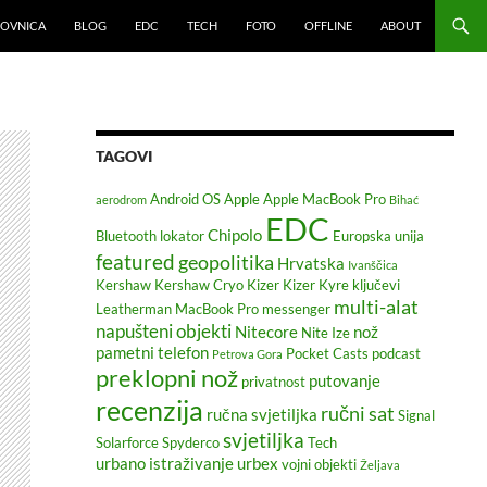
LOVNICA
BLOG
EDC
TECH
FOTO
OFFLINE
ABOUT
TAGOVI
Android OS
Apple
Apple MacBook Pro
aerodrom
Bihać
EDC
Chipolo
Bluetooth lokator
Europska unija
featured
geopolitika
Hrvatska
Ivanščica
Kershaw
Kershaw Cryo
Kizer
Kizer Kyre
ključevi
multi-alat
Leatherman
MacBook Pro
messenger
napušteni objekti
Nitecore
nož
Nite Ize
pametni telefon
Pocket Casts
podcast
Petrova Gora
preklopni nož
putovanje
privatnost
recenzija
ručni sat
ručna svjetiljka
Signal
svjetiljka
Solarforce
Spyderco
Tech
urbano istraživanje
urbex
vojni objekti
Željava