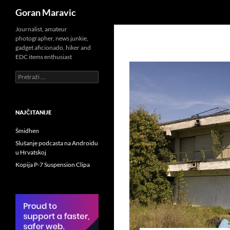
Pretraži
Goran Maravic
Skoči
Journalist, amateur
photographer, news junkie,
do
gadget aficionado, hiker and
sadržaja
EDC items enthusiast
Pretraži:
NAJČITANIJE
Šmidhen
Slušanje podcasta na Androidu
u Hrvatskoj
Kopija P-7 Suspension Clipa