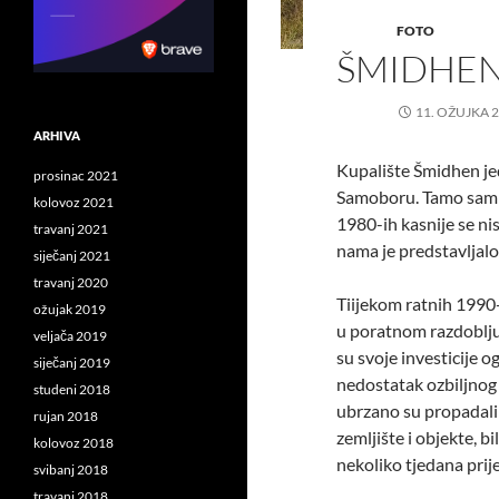
FOTO
ŠMIDHE
11. OŽUJKA 2
ARHIVA
Kupalište Šmidhen jed
prosinac 2021
Samoboru. Tamo sam s 
kolovoz 2021
1980-ih kasnije se nis
travanj 2021
nama je predstavljal
siječanj 2021
travanj 2020
Tiijekom ratnih 1990-
ožujak 2019
u poratnom razdoblju.
veljača 2019
su svoje investicije o
siječanj 2019
nedostatak ozbiljnog 
studeni 2018
ubrzano su propadali 
rujan 2018
zemljište i objekte, b
kolovoz 2018
nekoliko tjedana prije
svibanj 2018
travanj 2018