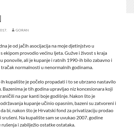
N
017.
GORAN
na je od jačih asocijacija na moje djetinjstvo u
ekipom provodio većinu ljeta. Gužve i živost s kraja
u ponovile, ali je kupanje i ratnih 1990-ih bilo zabavno i
o tračak normalnosti u nenormalnih godinama.
ih kupalište je počelo propadati i to se ubrzano nastavilo
 Bazenima je tih godina upravljao niz koncesionara koji
graničili na par kanti boje godišnje. Nakon što je
održavanja kupanje učinio opasnim, bazeni su zatvoreni i
da bi, nakon što je Hrvatski fond za privatizaciju prodao
ili srušeni. Na kupalište sam se uvukao 2007. godine
 rušenja i zabilježio ostatke ostataka.