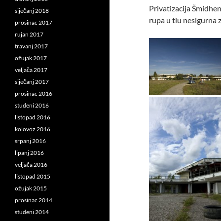
Privatizacija Šmidhen
siječanj 2018
rupa u tlu nesigurna 
prosinac 2017
rujan 2017
travanj 2017
ožujak 2017
veljača 2017
siječanj 2017
prosinac 2016
studeni 2016
listopad 2016
kolovoz 2016
srpanj 2016
lipanj 2016
veljača 2016
listopad 2015
ožujak 2015
prosinac 2014
studeni 2014