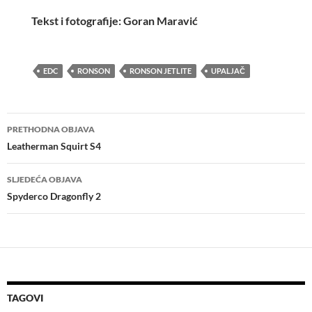
Tekst i fotografije: Goran Maravić
EDC
RONSON
RONSON JETLITE
UPALJAČ
Navigacija
PRETHODNA OBJAVA
objava
Leatherman Squirt S4
SLJEDEĆA OBJAVA
Spyderco Dragonfly 2
TAGOVI