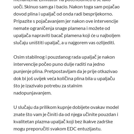
uoči. Skinuo sam ga i bacio. Nakon toga sam pojačao
dovod plina i upaljač od onda radi besprijekorno.
Pripazite s pojačavanjem jer nakon ove intervencije
nemate ograničenja snage plamena i možete od
upaljača napraviti bacač plamena koji će u najboljem
slučaju uništiti upaljač, a u najgorem vas ozlijediti.
Osim stabilnog i pouzdanog rada upaljač je nakon
intervencije počeo puno dulje raditi na jedno
punjenje plina. Pretpostavljam da je prije otkazivao
dok bi još uvijek veća količina plina bila u upaljaču
što je izazivalo potrebu za stalnim
nadopunjavanjem.
U slučaju da prilikom kupnje dobijete ovakav model
znate što vam je činiti da od njega učinite pouzdan i
kvalitetan plazma upaljač koji bez ikakve zadrške
mogu preporučiti svakom EDC entuzijastu.