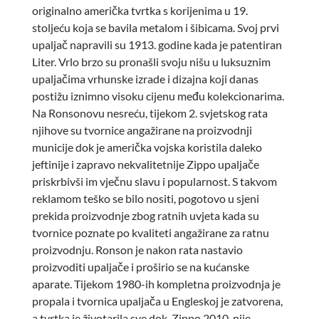
originalno američka tvrtka s korijenima u 19.
stoljeću koja se bavila metalom i šibicama. Svoj prvi
upaljač napravili su 1913. godine kada je patentiran
Liter. Vrlo brzo su pronašli svoju nišu u luksuznim
upaljačima vrhunske izrade i dizajna koji danas
postižu iznimno visoku cijenu među kolekcionarima.
Na Ronsonovu nesreću, tijekom 2. svjetskog rata
njihove su tvornice angažirane na proizvodnji
municije dok je američka vojska koristila daleko
jeftinije i zapravo nekvalitetnije Zippo upaljače
priskrbivši im vječnu slavu i popularnost. S takvom
reklamom teško se bilo nositi, pogotovo u sjeni
prekida proizvodnje zbog ratnih uvjeta kada su
tvornice poznate po kvaliteti angažirane za ratnu
proizvodnju. Ronson je nakon rata nastavio
proizvoditi upaljače i proširio se na kućanske
aparate. Tijekom 1980-ih kompletna proizvodnja je
propala i tvornica upaljača u Engleskoj je zatvorena,
a tvrtka je životarila sve dok Zippo 2010. nije