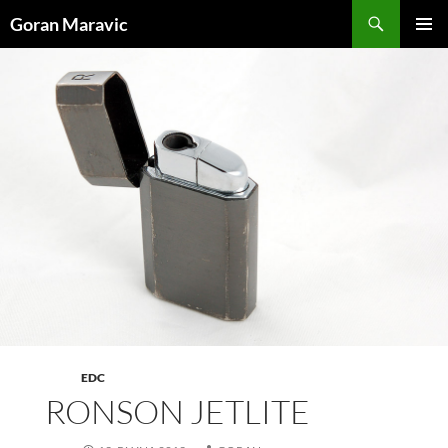
Skoči
Pretraži
Goran Maravic
do
PRIMAR
sadržaja
IZBORN
EDC
RONSON JETLITE