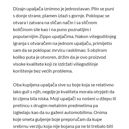
Dizajn upaljača iznimno je jednostavan. Plin se puni
s donje strane, plamen izlazi s gornje. Poklopac se
otvara i zatvara na sličan način i sa sličnom
količinom sile kao i na puno poznatijim i
popularnijim Zippo upaljačima. Nakon višegodišnjeg
igranja s otvaračem na jednom upaljaču, primijetio
sam da se poklopac mrvicu rasklimao. S obzirom
koliko puta je otvoren, držim da je ovo proizvod
visoke kvalitete koji će izdržati višegodišnje
korištenje bez većih problema.
Oba kupljena upaljača sive su boje koja se relativno
lako guli s njih, negdje je kvaliteta morala otrpjeti da
bi cijena bila niska. Moji upaljači su nošeni u džepu ili
pretincu s drugim metalnim predmetima pa
izgledaju kao da su gaženi automobilima. Onima
koje smeta guljenje boje preporučam da kupe
srebrnu verziju koja nije bojana pa ne bi trebalo biti