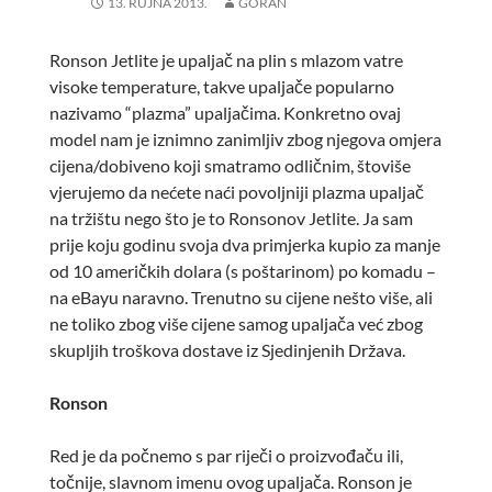
13. RUJNA 2013.
GORAN
Ronson Jetlite je upaljač na plin s mlazom vatre
visoke temperature, takve upaljače popularno
nazivamo “plazma” upaljačima. Konkretno ovaj
model nam je iznimno zanimljiv zbog njegova omjera
cijena/dobiveno koji smatramo odličnim, štoviše
vjerujemo da nećete naći povoljniji plazma upaljač
na tržištu nego što je to Ronsonov Jetlite. Ja sam
prije koju godinu svoja dva primjerka kupio za manje
od 10 američkih dolara (s poštarinom) po komadu –
na eBayu naravno. Trenutno su cijene nešto više, ali
ne toliko zbog više cijene samog upaljača već zbog
skupljih troškova dostave iz Sjedinjenih Država.
Ronson
Red je da počnemo s par riječi o proizvođaču ili,
točnije, slavnom imenu ovog upaljača. Ronson je