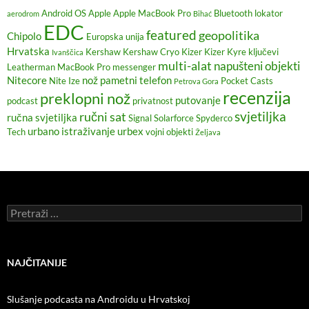
Android OS
Apple
Apple MacBook Pro
Bluetooth lokator
aerodrom
Bihać
EDC
featured
geopolitika
Chipolo
Europska unija
Hrvatska
Kershaw
Kershaw Cryo
Kizer
Kizer Kyre
ključevi
Ivanščica
multi-alat
napušteni objekti
Leatherman
MacBook Pro
messenger
Nitecore
nož
pametni telefon
Nite Ize
Pocket Casts
Petrova Gora
recenzija
preklopni nož
putovanje
podcast
privatnost
svjetiljka
ručni sat
ručna svjetiljka
Signal
Solarforce
Spyderco
urbano istraživanje
urbex
Tech
vojni objekti
Željava
Pretraži:
NAJČITANIJE
Slušanje podcasta na Androidu u Hrvatskoj