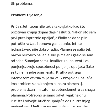
tih problema.
Problemi i rješenje
Priča s Jetliteom nije tekla tako glatko kao što
pozitivan krajnji dojam daje naslutiti. Nakon što sam
prvi puta ispraznio upaljač, a činilo se da se plin
potrošio za čas, i ponovo ga napunio, Jetlite
jednostavno nije dobro radio. Plamen se palio tek
nakon nekoliko paljenja, bio je malen i gasio se sam
od sebe. Sumnjao sam u kvalitetu plina, ventil za
punjenje, svoju sposobnost punjenja upaljača (iako
se tu nema gdje pogriješiti). Kratka potraga
internetom otkrila mi je da velik broj ovih upaljača
ima problem s doziranjem plina za plamen tj.
problematičan limitator na potenciometru za snagu
plamena. Potrebno je samo odviti vijak na dnu
kućišta i odvojiti kućište upaljača od unutrašnjeg
mehanizma. Limitator na potenciometru se lako